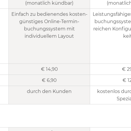
(monatlich kündbar)
(monatlic
Einfach zu bedienendes kosten­
Leistungs­fähige
günstiges Online-Termin­
buchungs­­syst
buchungs­system mit
reichen Konfi­gur
individuellem Layout
kei
€ 14,90
€ 2
€ 6,90
€ 1
durch den Kunden
kostenlos dur
Spezia