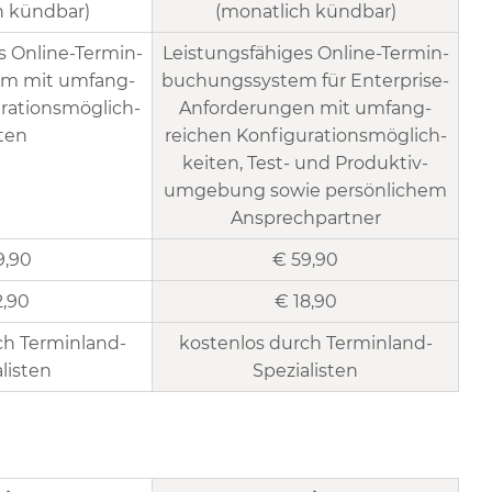
h kündbar)
(monatlich kündbar)
s Online-Termin­­
Leistungs­fähiges Online-Termin­
em mit umfang­­
buchungs­system für Enterprise-
ations­­möglich­­
An­forder­ungen mit umfang­
ten
reichen Konfigurations­möglich­
keiten, Test- und Produktiv­
umgebung sowie persön­lichem
Ansprech­partner
9,90
€ 59,90
2,90
€ 18,90
ch Terminland-
kostenlos durch Terminland-
listen
Spezialisten