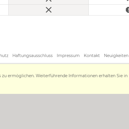
hutz
Haftungsausschluss
Impressum
Kontakt
Neuigkeiten
Liesenberger-Straße 19 | 78078 Niedereschach | Tel. 07728 - 64
s zu ermöglichen. Weiterführende Informationen erhalten Sie in
www.medundorg.de