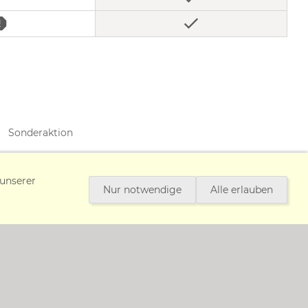
Sonderaktion
 55 20 | Fax 07728 - 64 55 29 | info@medundorg.de |
 unserer
Nur notwendige
Alle erlauben