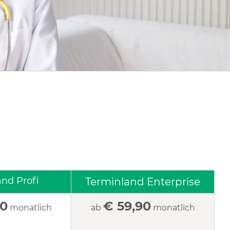
nd Profi
Terminland Enterprise
90
€ 59,90
monatlich
ab
monatlich