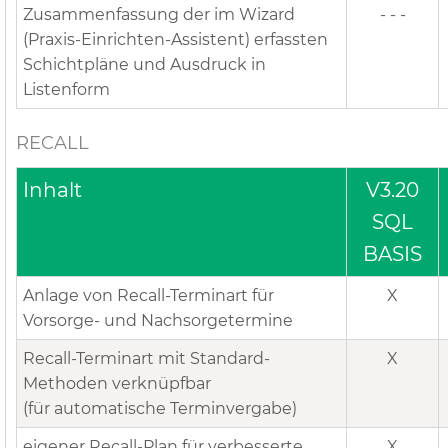
Zusammenfassung der im Wizard
- - -
(Praxis-Einrichten-Assistent) erfassten
Schichtpläne und Ausdruck in
Listenform
RECALL
Inhalt
V3.20
SQL
BASIS
Anlage von Recall-Terminart für
X
Vorsorge- und Nachsorgetermine
Recall-Terminart mit Standard-
X
Methoden verknüpfbar
(für automatische Terminvergabe)
eigener Recall-Plan für verbesserte
X