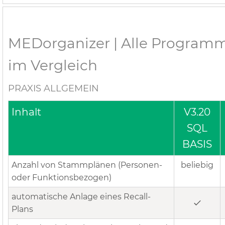
MEDorganizer | Alle Program
im Vergleich
PRAXIS ALLGEMEIN
Inhalt
V3.20
SQL
BASIS
Anzahl von Stammplänen (Personen-
beliebig
oder Funktionsbezogen)
automatische Anlage eines Recall-
Plans