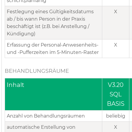
schichtplanfähig
Festlegung eines Gültigkeitsdatums
X
ab / bis wann Person in der Praxis
beschäftigt ist (z.B. bei Anstellung /
Kündigung)
Erfassung der Personal-Anwesenheits-
X
und -Pufferzeiten im 5-Minuten-Raster
BEHANDLUNGSRÄUME
Inhalt
V3.20
SQL
BASIS
Anzahl von Behandlungsräumen
beliebig
automatische Erstellung von
X