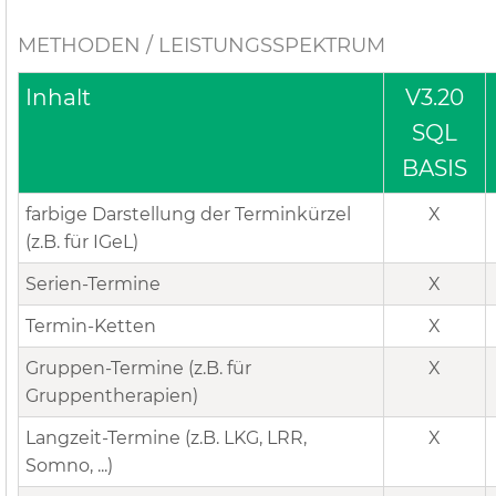
METHODEN / LEISTUNGSSPEKTRUM
Inhalt
V3.20
SQL
BASIS
farbige Darstellung der Terminkürzel
X
(z.B. für IGeL)
Serien-Termine
X
Termin-Ketten
X
Gruppen-Termine (z.B. für
X
Gruppentherapien)
Langzeit-Termine (z.B. LKG, LRR,
X
Somno, ...)