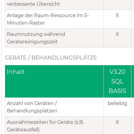
verbesserte Übersicht
Anlage der Raum-Ressource im 5-
X
Minuten-Raster
Raumnutzung während
X
Gerätereinigungszeit
GERÄTE / BEHANDLUNGSPLÄTZE
Inhalt
V3.20
SQL
BASIS
Anzahl von Geräten /
beliebig
Behandlungsplätzen
Ausnahmezeiten für Geräte (z.B.
X
Geräteausfall)