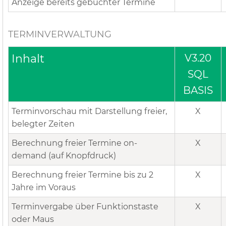
Anzeige bereits gebuchter Termine
TERMINVERWALTUNG
Inhalt
V3.20
SQL
BASIS
Terminvorschau mit Darstellung freier,
X
belegter Zeiten
Berechnung freier Termine on-
X
demand (auf Knopfdruck)
Berechnung freier Termine bis zu 2
X
Jahre im Voraus
Terminvergabe über Funktionstaste
X
oder Maus