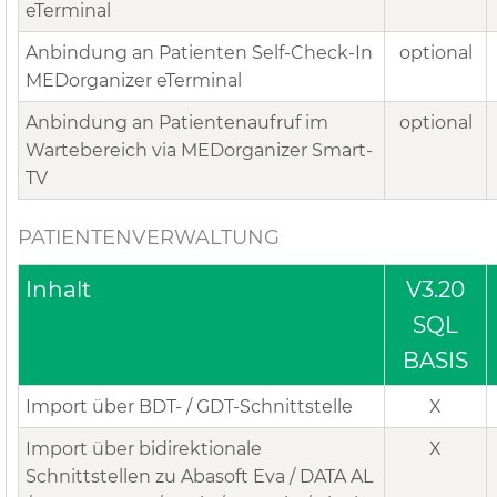
eTerminal
Anbindung an Patienten Self-Check-In
optional
MEDorganizer eTerminal
Anbindung an Patientenaufruf im
optional
Wartebereich via MEDorganizer Smart-
TV
PATIENTENVERWALTUNG
Inhalt
V3.20
SQL
BASIS
Import über BDT- / GDT-Schnittstelle
X
Import über bidirektionale
X
Schnittstellen zu Abasoft Eva / DATA AL