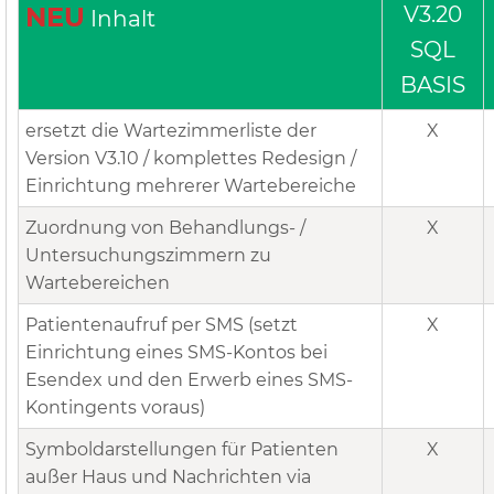
NEU
V3.20
Inhalt
SQL
BASIS
ersetzt die Wartezimmerliste der
X
Version V3.10 / komplettes Redesign /
Einrichtung mehrerer Wartebereiche
Zuordnung von Behandlungs- /
X
Untersuchungszimmern zu
Wartebereichen
Patientenaufruf per SMS (setzt
X
Einrichtung eines SMS-Kontos bei
Esendex und den Erwerb eines SMS-
Kontingents voraus)
Symboldarstellungen für Patienten
X
außer Haus und Nachrichten via