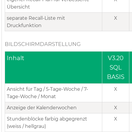
Übersicht
separate Recall-Liste mit
X
Druckfunktion
BILDSCHIRMDARSTELLUNG
Inhalt
V3.20
SQL
BASIS
Ansicht für Tag / 5-Tage-Woche / 7-
X
Tage-Woche / Monat
Anzeige der Kalenderwochen
X
Stundenblöcke farbig abgegrenzt
X
(weiss / hellgrau)