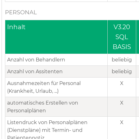
PERSONAL
Inhalt
V3.20
SQL
BASIS
Anzahl von Behandlern
beliebig
Anzahl von Assitenten
beliebig
Ausnahmezeiten für Personal
X
(Krankheit, Urlaub, ...)
automatisches Erstellen von
X
Personalplänen
Listendruck von Personalplänen
X
(Dienstpläne) mit Termin- und
Patientennotiz