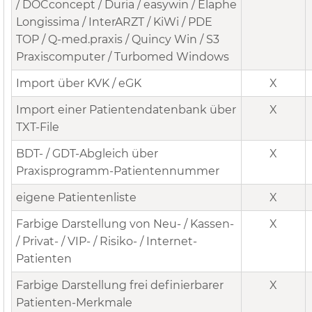
/ DOCconcept / Duria / easywin / Elaphe
Longissima / InterARZT / KiWi / PDE
TOP / Q-med.praxis / Quincy Win / S3
Praxiscomputer / Turbomed Windows
Import über KVK / eGK
X
Import einer Patientendatenbank über
X
TXT-File
BDT- / GDT-Abgleich über
X
Praxisprogramm-Patientennummer
eigene Patientenliste
X
Farbige Darstellung von Neu- / Kassen-
X
/ Privat- / VIP- / Risiko- / Internet-
Patienten
Farbige Darstellung frei definierbarer
X
Patienten-Merkmale