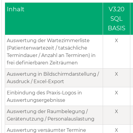
Inhalt
V3.20
SQL
BASIS
Auswertung der Wartezimmerliste
X
(Patientenwartezeit / tatsächliche
Termindauer / Anzahl an Terminen) in
frei definierbaren Zeiträumen
Auswertung in Bildschirmdarstellung /
X
Ausdruck / Excel-Export
Einbindung des Praxis-Logos in
X
Auswertungsergebnisse
Auswertung der Raumbelegung /
X
Gerätenutzung / Personalauslastung
Auswertung versäumter Termine
X